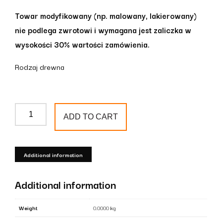
Towar modyfikowany (np. malowany, lakierowany)
nie podlega zwrotowi i wymagana jest zaliczka w
wysokości 30% wartości zamówienia.
Rodzaj drewna
Tralka
ADD TO CART
drewniana
T13
quantity
Additional information
Additional information
Weight
0.0000 kg