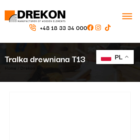
+48 18 33 34 000
Tralka drewniana T13
PL
Home
/
Drekon
/ Tralka drewniana T13