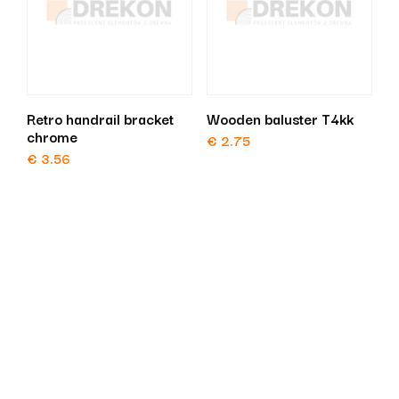
Retro handrail bracket
Wooden baluster T4kk
chrome
€
2.75
€
3.56