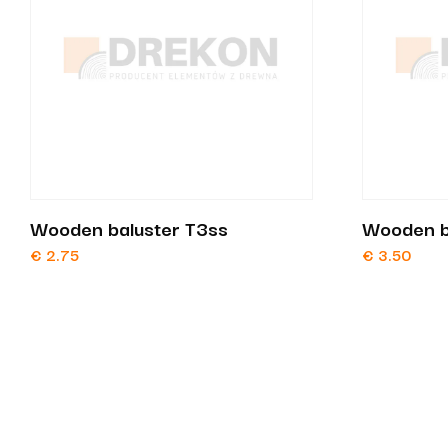
Wooden baluster T3ss
Wooden b
€
2.75
€
3.50