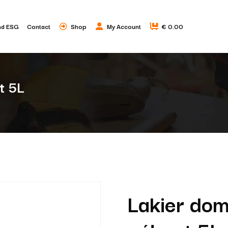
nd ESG
Contact
Shop
My Account
€ 0.00
t 5L
Lakier doma