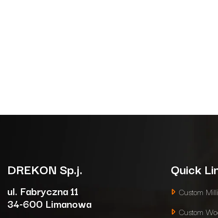
DREKON
Sp.j.
Quick Li
ul. Fabryczna 11
Custom Mill
34-600 Limanowa
Custom Woo