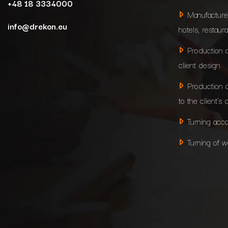
+48 18 3334000
Manufacture
info@drekon.eu
hotels, restaur
Production 
client design
Production 
to the client’s 
Turning acco
Turning of 