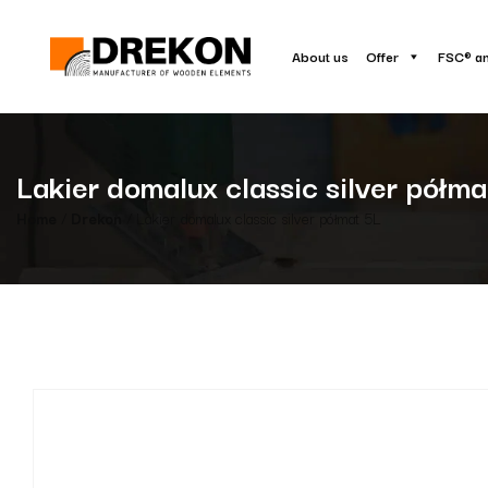
About us
Offer
FSC® a
Lakier domalux classic silver półma
Home
/
Drekon
/ Lakier domalux classic silver półmat 5L