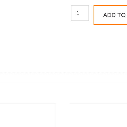
Lakier
ADD TO
domalux
classic
silver
półmat
5L
quantity