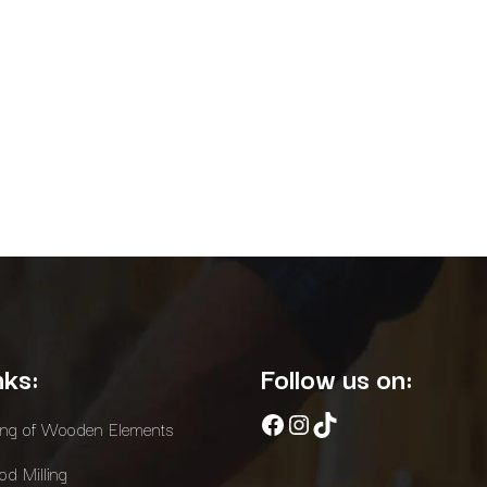
nks:
Follow us on:
Facebook
Instagram
TikTok
ing of Wooden Elements
d Milling