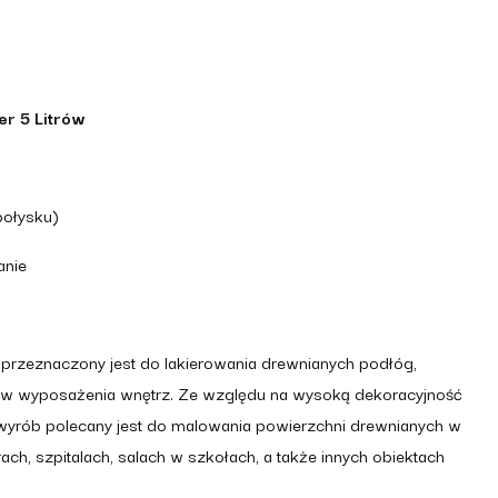
er 5 Litrów
połysku)
anie
r przeznaczony jest do lakierowania drewnianych podłóg,
ntów wyposażenia wnętrz. Ze względu na wysoką dekoracyjność
 wyrób polecany jest do malowania powierzchni drewnianych w
ch, szpitalach, salach w szkołach, a także innych obiektach