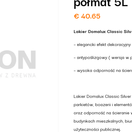
półmat 5L
€
40.65
Lakier Domalux Classic Silv
– elegancki efekt dekoracyjny
– antypoślizgowy ( wersja w 
– wysoka odporność na ścier
Lakier Domalux Classic Silve
parkietów, boazerii i eleme
oraz odporność na ścieranie
budynkach mieszkalnych, biura
użyteczności publicznej.